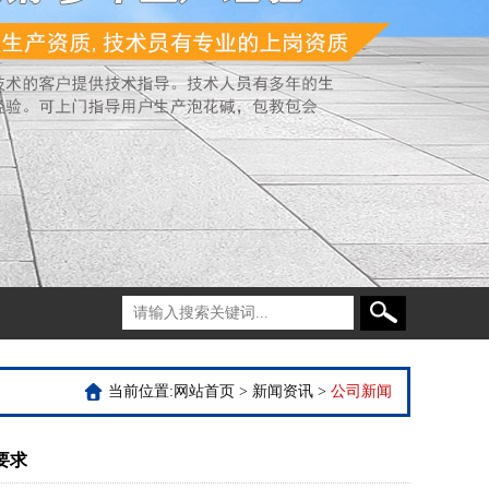
当前位置:
网站首页
>
新闻资讯
>
公司新闻
要求