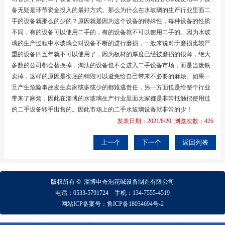
备无疑是环节资金投入的最好方式。那么为什么在水玻璃的生产行业里面二
手的设备就那么的少的？原因就是因为这个设备的特殊性，每种设备的性质
不同，有的设备可以使用二手的，有的设备就不可以使用二手的。因为水玻
璃的生产过程中水玻璃会对设备不断的进行磨损，一般来说对于磨损比较严
重的设备四五年就不可以使用了，因为板材的厚度已经被磨损的很薄，绝大
多数的公司都会替换掉，淘汰的设备也不会进入二手设备市场，而是当废铁
卖掉，这样的原因是彻底的销毁可以避免给自己带来不必要的麻烦。如果一
旦产生危险事故发生卖家或多或少的都难逃责任，另一方面也是给整个行业
带来了麻烦，因此在淄博的水玻璃生产行业里面大家都是非常抵触把使用过
的二手设备转手出售的。因此市场上的二手水玻璃设备就非常的少！
发表日期：2021/8/20 浏览次数：426
上一个
下一个
返回列表
版权所有 ©
淄博
申奇
泡花碱设备制造有限公司
电话：
0533-5791724
手机：
134-7555-4519
网站ICP备案号：
鲁ICP备18034694号-2