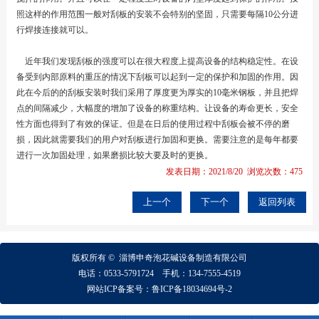
照这样的作用范围一般对刮板的安装不会特别的坚固，只需要每隔10公分进
行焊接连接就可以。
近年我们发现刮板的强度可以在很大程度上提高设备的结构稳定性。在设
备受到内部原料的重压的情况下刮板可以起到一定的保护和加固的作用。因
此在今后的的刮板安装时我们采用了厚度更为厚实的10毫米钢板，并且把焊
点的间隔减少，大幅度的增加了设备的称重结构。让设备的寿命更长，安全
性方面也得到了有效的保证。但是在日后的使用过程中刮板会被不停的磨
损，因此就需要我们的用户对刮板进行加固和更换。需要注意的是每年都要
进行一次加固处理，如果磨损比较大要及时的更换。
发表日期：2021/8/20 浏览次数：475
上一个
下一个
返回列表
版权所有 ©
淄博
申奇
泡花碱设备制造有限公司
电话：
0533-5791724
手机：
134-7555-4519
网站ICP备案号：
鲁ICP备18034694号-2