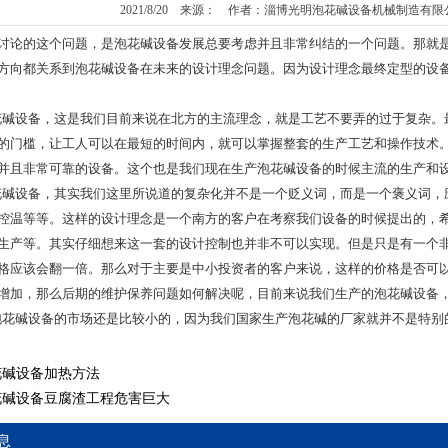
2021/8/20 来源： 作者：淄博光明泡花碱设备机械制造有
讨论的这个问题，是泡花碱设备发展总要考虑并且非常纠结的一个问题。那就
方向都关系到泡花碱设备在未来的设计理念问题。因为设计理念最终定型的设
设备，这是我们目前来说在北方的主流理念，就是工艺不要弄的过于复杂。
的门槛，让工人可以在最短的时间内，就可以掌握整套的生产工艺和操作技术
并且非常可靠的设备。这个也是我们现在生产泡花碱设备的时候主流的生产和
设备，其实我们这里所说道的复杂化并不是一个贬义词，而是一个褒义词，
控温等等。这样的设计理念是一个南方的客户在考察我们设备的时候提出的，
生产等。其实仔细想来这一套的设计控制也并非不可以实现。但是只是有一个
格应该会翻一倍。那么对于主要是中小投资者的客户来说，这样的价格是否可
增加，那么后期的维护保养问题如何解决呢，目前来说我们生产的泡花碱设备
碱设备的市场还是比较小的，因为我们国家生产泡花碱的厂家就并不是特别
花碱设备加热方法
花碱设备豆腐渣工程危害巨大
息