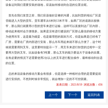
设备运到我们需要安装的场地，应该如何移动到合适的位置去呢。
首先在我们发货之前，我们应该做好足够的沟通，比如到货的地址厂区是
否能进入大型的货车。货车通常从6米到13米不等，如果厂区的道路比较狭
窄，那么我们就要用小型的货车来进行运输，这样可以直接到达厂区内部，
移动起来相对会方便很多。如果是没有进行建设的厂区那么最佳的移动方案
为使用吊车，这是最为稳妥，也是最理想的装卸方式，但是如果是已经有了
厂房，需要在厂房内部进行安装，那么吊车用起来就不那么方便了，这个时
候就需要用到叉车。这里要特别提示一下，用叉车来进行卸货的过程中一定
要用大型的叉车。比如设备有5吨重，那么叉车的能力要远大于设备的自重。
在有必要的情况下还需要使用2台以上的叉车进行配合操作，最终移动到合适
的位置。
总的来说设备的移动方案会有很多，但是选择一种相对合理的是需要提前
进行安排的。不然到时候非常慌乱，就会增加一定的不可控因素。
发表日期：2021/8/19 浏览次数：456
上一个
下一个
返回列表