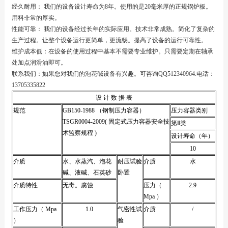
经久耐用： 我们的设备设计寿命为8年。使用的是20毫米厚的正规锅炉板。
用料非常的厚实。
性能可靠： 我们的设备经过长年的实际应用。技术非常成熟。简化了复杂的
生产过程。让整个设备运行更简单，更流畅。提高了设备的运行可靠性。
维护成本低：在设备的使用过程中基本不需要专业维护。只需要定期在轴承
处加点润滑油即可。
联系我们：如果您对我们的泡花碱设备有兴趣。可咨询QQ512340964.电话：
13705335822
设 计 数 据 表
规范
GB150-1988 （钢制压力容器）
压力容器类别
TSGR0004-2009( 固定式压力容器安全技
第Ⅱ类
术监察规程 )
设计寿命（年）
10
介质
水、水蒸汽、泡花
耐压试验
介质
水
碱、液碱、石英砂
卧置
介质特性
无毒。腐蚀
压力（
2.9
Mpa ）
工作压力（ Mpa
1.0
气密性试
介质
/
）
验