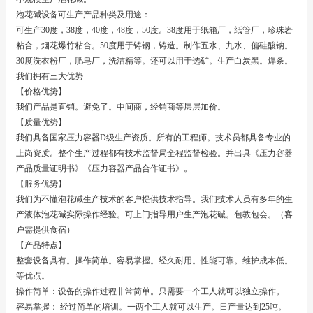
泡花碱设备可生产产品种类及用途：
可生产30度，38度，40度，48度，50度。38度用于纸箱厂，纸管厂，珍珠岩
粘合，烟花爆竹粘合。50度用于铸钢，铸造。制作五水、九水、偏硅酸钠。
30度洗衣粉厂，肥皂厂，洗洁精等。还可以用于选矿。生产白炭黑。焊条。
我们拥有三大优势
【价格优势】
我们产品是直销。避免了。中间商，经销商等层层加价。
【质量优势】
我们具备国家压力容器D级生产资质。所有的工程师。技术员都具备专业的
上岗资质。整个生产过程都有技术监督局全程监督检验。并出具《压力容器
产品质量证明书》《压力容器产品合作证书》。
【服务优势】
我们为不懂泡花碱生产技术的客户提供技术指导。我们技术人员有多年的生
产液体泡花碱实际操作经验。可上门指导用户生产泡花碱。包教包会。（客
户需提供食宿）
【产品特点】
整套设备具有。操作简单。容易掌握。经久耐用。性能可靠。维护成本低。
等优点。
操作简单：设备的操作过程非常简单。只需要一个工人就可以独立操作。
容易掌握： 经过简单的培训。一两个工人就可以生产。日产量达到25吨。