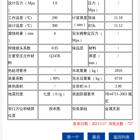
设计压力（ Mpa
1.6
压力（
/
）
Mpa ）
工作温度（℃）
290
计算厚度
筒体
11.18
（ mm ）
设计温度（℃）
300
封头
11.12
腐蚀裕量（ mm
4
安全阀整定压力（
/
）
Mpa ）
焊接接头系数
0.85
保温层
材料
/
主要受压元件材
Q245R
厚度（
/
料
mm ）
热处理要求
/
吊装重量（ kg ）
2810
装量系数
≤ 90%
充水后重量（ kg ）
6710
换热面积
/
全容积 m 3
3.90
地震烈度
七度（ 0.1g ）
表面防腐要求
JB/t4711-2003 规
定
管口方位和铭牌
按本图
安装基础
金属支架
位置
发表日期：2021/1/27 浏览次数：757
第一个
最后
返回列表